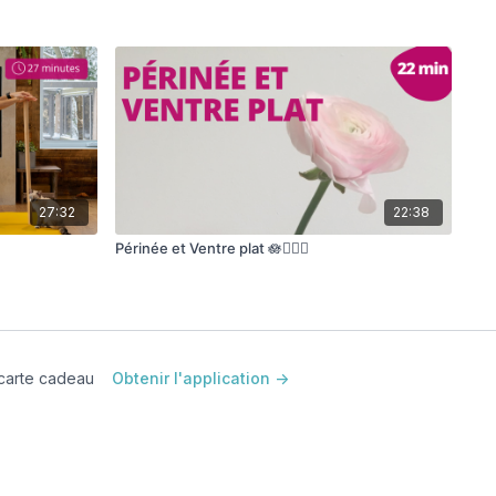
27:32
22:38
Périnée et Ventre plat 🪷🧘🏽‍♀️
carte cadeau
Obtenir l'application ->