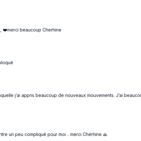
e , ❤️merci beaucoup Cherhine
 bloqué
 laquelle j’ai appris beaucoup de nouveaux mouvements. J’ai beaucou
ntre un peu compliqué pour moi .. merci Chérhine 🙏