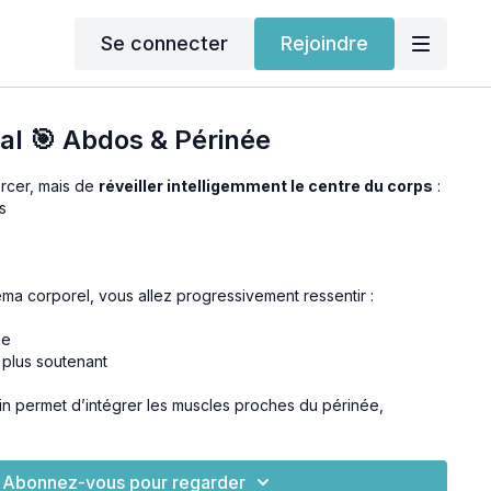
Se connecter
Rejoindre
ral 🎯 Abdos & Périnée
forcer, mais de
réveiller intelligemment le centre du corps
:
s
ma corporel, vous allez progressivement ressentir :
le
t plus soutenant
sin permet d’intégrer les muscles proches du périnée,
ier cette zone souvent mise à l’épreuve par la position
Abonnez-vous pour regarder
ssaire