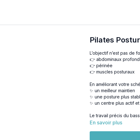
Pilates Postu
L’objectif n’est pas de 
👉 abdominaux profond
👉 périnée
👉 muscles posturaux
En améliorant votre sché
✨ un meilleur maintien
✨ une posture plus stab
✨ un centre plus actif e
Le travail précis du bas
pour
assouplir et tonif
En savoir plus
assise
.
🧘‍♀️ Matériel néce