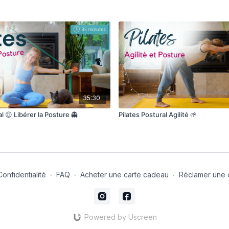
35:30
l 😌 Libérer la Posture 👻
Pilates Postural Agilité 🌱
Confidentialité
∙
FAQ
∙
Acheter une carte cadeau
∙
Réclamer une 
Powered by Uscreen