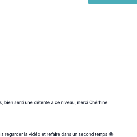
une couverture ou un
un bloc de yoga
un long élastique
Prenez le temps de resse
💛 On a hâte de lire vos
N’hésitez pas à laisser 
Cherhine & Fenouil
Vos coachs de
Kinepilat
s, bien senti une détente à ce niveau, merci Chérhine
vais regarder la vidéo et refaire dans un second temps 😂