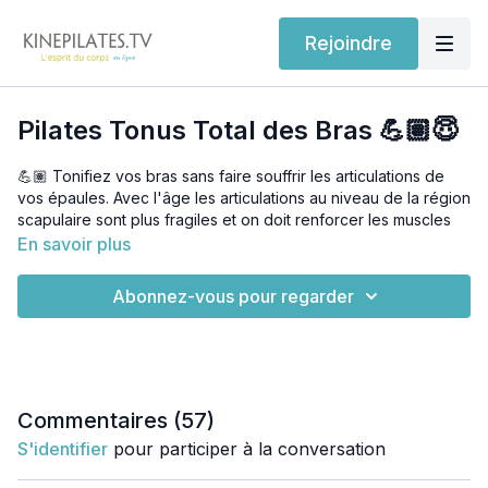
Rejoindre
Pilates Tonus Total des Bras 💪🏽😇
💪🏽 Tonifiez vos bras sans faire souffrir les articulations de
vos épaules. Avec l'âge les articulations au niveau de la région
scapulaire sont plus fragiles et on doit renforcer les muscles
stabilisateurs dans cette région pour éviter les douleurs, les
En savoir plus
tendinites, bursites.... tout en gardant une bonne musculature
des bras.
Abonnez-vous pour regarder
🧘🏽‍♀️ Aujourd'hui c'est exactement ce que je vous propose
avec cette séance qui muscle en profondeur.
Vous pouvez utiliser un poids ou non et si vous sentez les
progrès augmentez le poids selon vos besoins.
Commentaires (
57
)
S'identifier
pour participer à la conversation
Mon conseil :