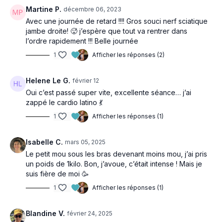
débutez avec un poids léger (500g /1livre) et progresser.
Martine P.
décembre 06, 2023
Avec une journée de retard !!!! Gros souci nerf sciatique
jambe droite! 🥵 j’espère que tout va rentrer dans
l’ordre rapidement !!! Belle journée
1
Afficher les réponses (2)
Helene Le G.
février 12
Oui c’est passé super vite, excellente séance… j’ai
zappé le cardio latino 💃
1
Afficher les réponses (1)
Isabelle C.
mars 05, 2025
Le petit mou sous les bras devenant moins mou, j’ai pris
un poids de 1kilo. Bon, j’avoue, c’était intense ! Mais je
suis fière de moi 🥳
1
Afficher les réponses (1)
Blandine V.
février 24, 2025