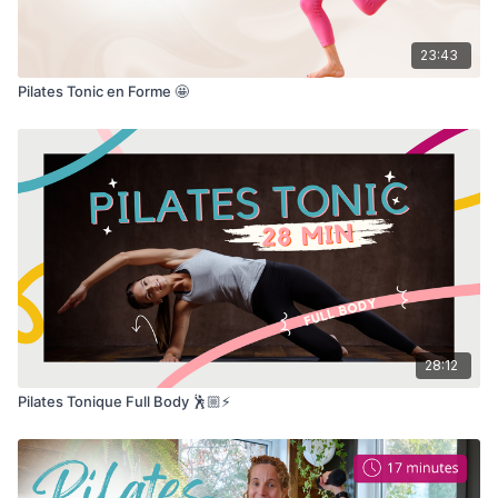
23:43
Pilates Tonic en Forme 🤩
28:12
Pilates Tonique Full Body 🕺🏼⚡️