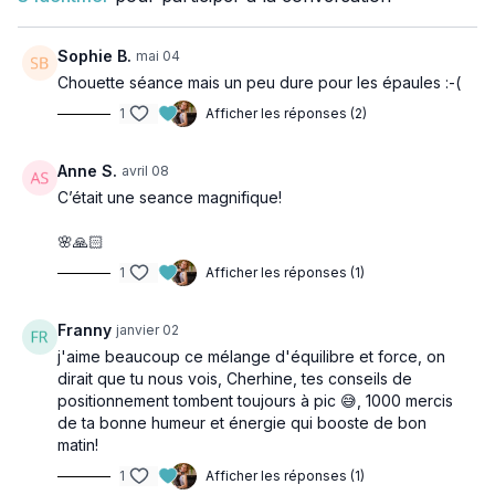
💖 Alors, enfile ta tenue, installe-toi confortablement et rejoins-
moi pour ces 24 minutes qui vont faire un bien fou à ton corps
et
à ton esprit. 🚀
Sophie B.
mai 04
Chouette séance mais un peu dure pour les épaules :-(
Prête à relever le défi ? C’est parti ! ✨
1
Afficher les réponses (2)
👉🏽 Vous aurez besoin :
un tapis
Anne S.
avril 08
un élastique
C’était une seance magnifique!
des poids (selon vos besoins)
🌸🙏🏻
1
Afficher les réponses (1)
Franny
janvier 02
j'aime beaucoup ce mélange d'équilibre et force, on
dirait que tu nous vois, Cherhine, tes conseils de
positionnement tombent toujours à pic 😅, 1000 mercis
de ta bonne humeur et énergie qui booste de bon
matin!
1
Afficher les réponses (1)