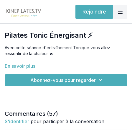
Rejoindre
Pilates Tonic Énergisant ⚡️
Avec cette séance d'entraînement Tonique vous allez
ressentir de la chaleur 🔥
Séance de niveau Intermédiaire de 27 minutes
En savoir plus
Vous commencez par des exercices cardio qui stimuleront les
Abonnez-vous pour regarder
muscles de vos jambes et aussi de vos bras.
Une fois le travail debout terminé, on passe au sol pour
stimuler fessiers, abdos et finaliser avec de beaux étirements
pour une séance complète.
Commentaires (
57
)
Un moral au top et un corps boosté pour les jours à venir, on
S'identifier
pour participer à la conversation
aime ça💕