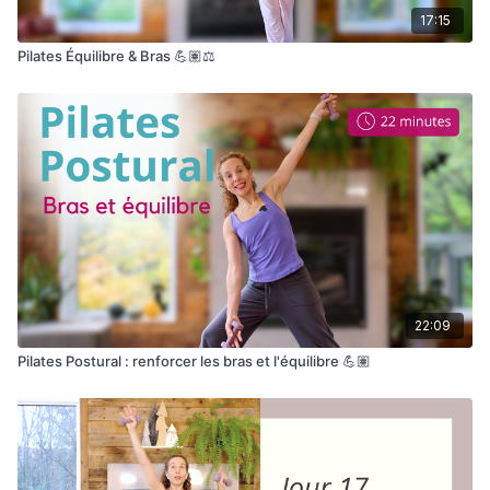
17:15
Pilates Équilibre & Bras 💪🏽⚖️
22:09
Pilates Postural : renforcer les bras et l'équilibre 💪🏽