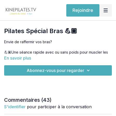
Rejoindre
Pilates Spécial Bras 💪🏽
Envie de raffermir vos bras?
💪🏽Une séance rapide avec ou sans poids pour muscler les
bras mais aussi améliorer la mobilité des épaules pour éviter
En savoir plus
les blessures.
Abonnez-vous pour regarder
🙌🏾 Des exercices additionnels pour assouplir et renforcer
vos poignets.
💝Sans oublier la posture : maintenir une belle posture c'est la
plus belle façon de rester jeune.
Commentaires (
43
)
Bonne pratique 💕
S'identifier
pour participer à la conversation