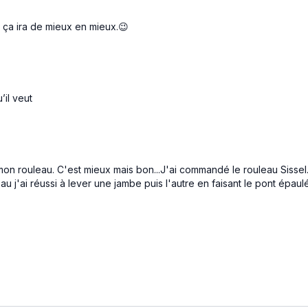
ue ça ira de mieux en mieux.😉
’il veut
ur mon rouleau. C'est mieux mais bon...J'ai commandé le rouleau Sissel.
u j'ai réussi à lever une jambe puis l'autre en faisant le pont épau