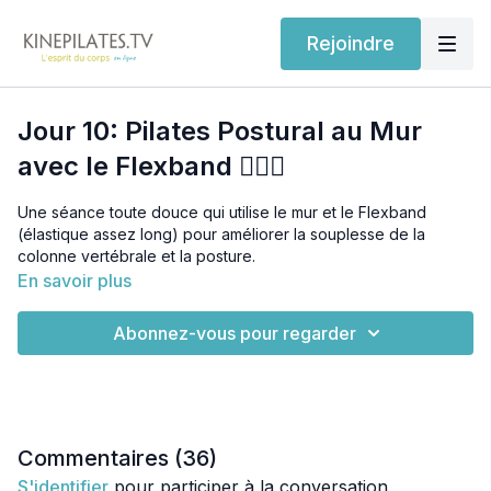
Rejoindre
Jour 10: Pilates Postural au Mur
avec le Flexband 🧘🏽‍♀️
Une séance toute douce qui utilise le mur et le Flexband
(élastique assez long) pour améliorer la souplesse de la
colonne vertébrale et la posture.
En savoir plus
Vous pourriez aussi avoir besoin d'un bloc de yoga.
Abonnez-vous pour regarder
Où trouver le long Flexband :
Lien pour les élastiques : si vous êtes au Canada :
https://amzn.to/4cNiWKI
Lien pour les élastiques si vous habitez en France :
Commentaires (
36
)
https://amzn.to/4cTQ2bU
S'identifier
pour participer à la conversation