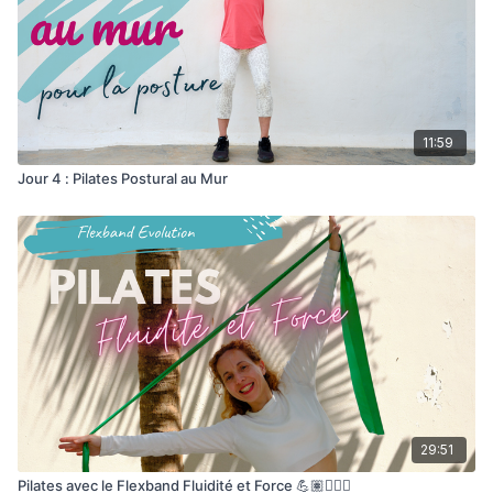
11:59
Jour 4 : Pilates Postural au Mur
29:51
Pilates avec le Flexband Fluidité et Force 💪🏽🧜🏻‍♀️