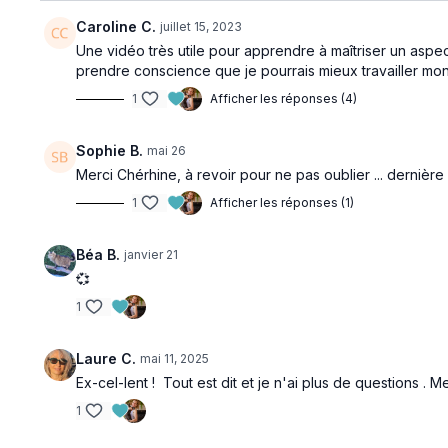
Caroline C.
juillet 15, 2023
Une vidéo très utile pour apprendre à maîtriser un aspec
prendre conscience que je pourrais mieux travailler mon
1
Afficher les réponses (4)
Sophie B.
mai 26
Merci Chérhine, à revoir pour ne pas oublier ... dernièr
1
Afficher les réponses (1)
Béa B.
janvier 21
💞
1
Laure C.
mai 11, 2025
Ex-cel-lent ! Tout est dit et je n'ai plus de questions . Me
1