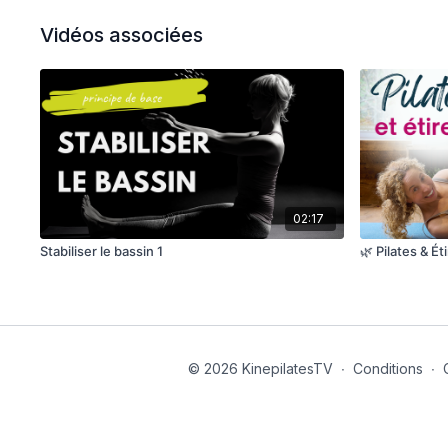
Vidéos associées
02:17
Stabiliser le bassin 1
🌿 Pilates & É
© 2026 KinepilatesTV
∙
Conditions
∙