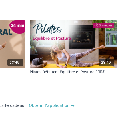
23:49
28:40
Pilates Débutant Équilibre et Posture 🧘🏽‍♀️💪
carte cadeau
Obtenir l'application ->