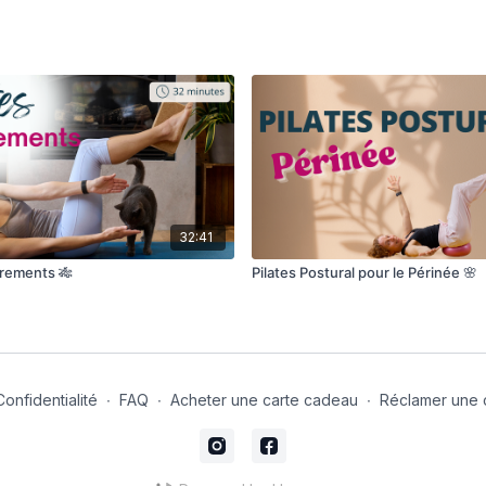
32:41
tirements 🎋
Pilates Postural pour le Périnée 🌸
Confidentialité
∙
FAQ
∙
Acheter une carte cadeau
∙
Réclamer une 