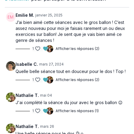
s'asseoir sur son ballon à la place de la chaise pour travailler
peut aider à garder de la souplesse dans les muscles et les
articulations du dos, des hanches et du bassin.
Emilie M.
janvier 25, 2025
J’ai bien aimé cette séances avec le gros ballon ! C’est
🌟 Mon conseil : assurez-vous que votre ballon soit bien
assez nouveau pour moi je faisais rarement un ou deux
gonflé 🌟
exercices sur ballon! Je sent que je vais bien aimé ce
genre de séances !
Bonne pratique 👍🏻
1
Afficher les réponses (2)
Isabelle C.
mars 27, 2024
Quelle belle séance tout en douceur pour le dos ! Top !
1
Afficher les réponses (2)
Nathalie T.
mai 04
J'ai complèté la séance du jour avec le gros ballon 😉
1
Afficher les réponses (1)
Nathalie T.
mars 26
Une belle séance pour le dos 👌☺️