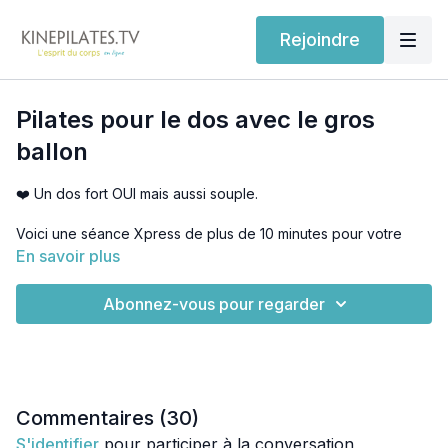
Rejoindre
Pilates pour le dos avec le gros
ballon
❤️ Un dos fort OUI mais aussi souple.
Voici une séance Xpress de plus de 10 minutes pour votre
DOS
. ❤️
En savoir plus
Le
Pilates
est une magnifique méthode pour éviter les
Abonnez-vous pour regarder
problèmes chroniques de dos. Les exercices avec le Ballon
vont permettre de renforcer les muscles "érecteurs" de la
colonne et spécifiquement les muscles dorsaux ou aussi
appelés "thoraciques".
Mais le ballon peut aussi vous aider à détendre le dos
Commentaires (
30
)
pendant votre travail. Par exemple quelques heures par jour
S'identifier
pour participer à la conversation