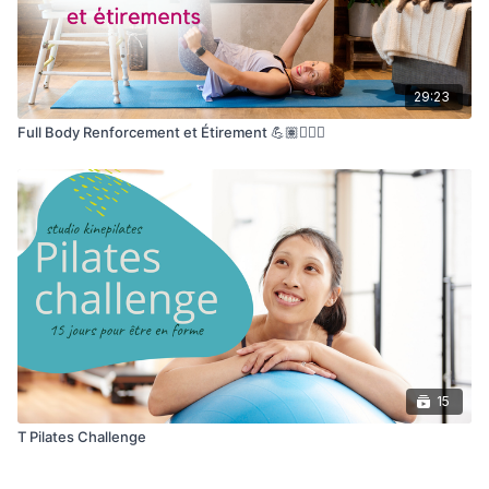
29:23
Full Body Renforcement et Étirement 💪🏽🧘🏽‍♀️
15
T Pilates Challenge