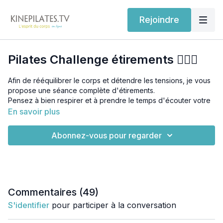
Rejoindre
Pilates Challenge étirements 🧘🏽‍♀️
Afin de rééquilibrer le corps et détendre les tensions, je vous
propose une séance complète d'étirements.
Pensez à bien respirer et à prendre le temps d'écouter votre
corps.
En savoir plus
Pour cette séance vous aurez besoin :
un tapis.
Abonnez-vous pour regarder
une sangle de yoga ou un long foulard ou une ceinture de
peignoir.
un ou deux blocs de yoga ou un gros livre 📚 pour vous
Laissez votre commentaire après la séance.
soutenir dans certains exercices (optionnel).
un verre d'eau.
Commentaires (
49
)
S'identifier
pour participer à la conversation