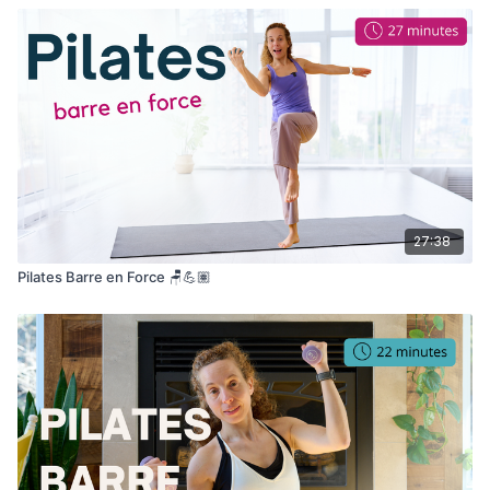
27:38
Pilates Barre en Force 🪑💪🏽