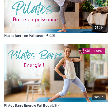
25:36
Pilates Barre en Puissance 🪑💪🏽
36:47
Pilates Barre Energie Full Body💪🏽⚡️