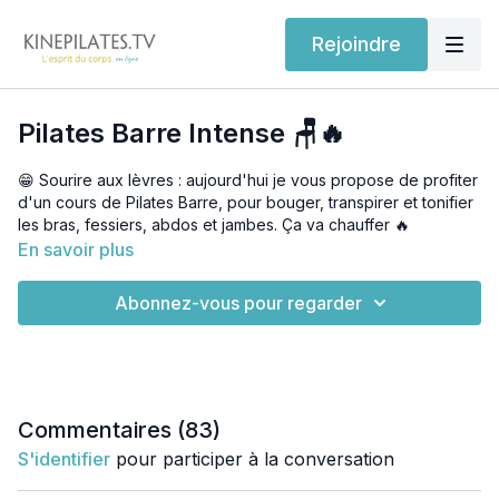
Rejoindre
Pilates Barre Intense 🪑🔥
😁 Sourire aux lèvres : aujourd'hui je vous propose de profiter
d'un cours de Pilates Barre, pour bouger, transpirer et tonifier
les bras, fessiers, abdos et jambes. Ça va chauffer 🔥
En savoir plus
_____________________
Abonnez-vous pour regarder
💪🏽 Niveau : intermédiaire/avancé
🧘🏽‍♀️ Matériel : tapis, chaise, haltères (de 500 g à 2 kg),
flexball et flexband (loop)
Commentaires (
83
)
S'identifier
pour participer à la conversation