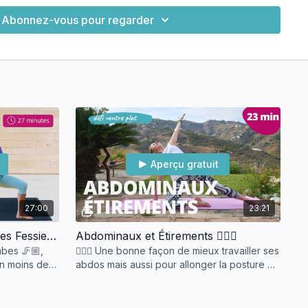
Abonnez-vous pour regarder
Aperçu gratuit
27:00
23:21
Pilates Tonic pour les Jambes Fessiers et Bras
Abdominaux et Étirements 🧘🏽‍♀️
mbes 🦵🏼,
🧘🏽‍♀️ Une bonne façon de mieux travailler ses
 en moins de
abdos mais aussi pour allonger la posture et
améliorer la gaine.