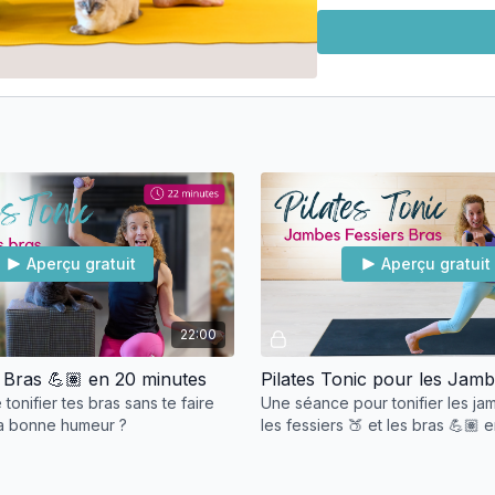
Aperçu gratuit
Aperçu gratuit
22:00
s Bras 💪🏽 en 20 minutes
tonifier tes bras sans te faire
Une séance pour tonifier les ja
la bonne humeur ?
les fessiers 🍑 et les bras 💪🏽
30 minutes.