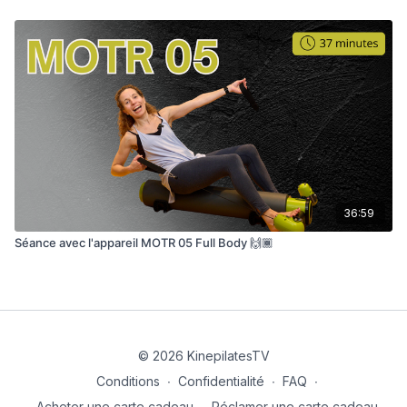
36:59
Séance avec l'appareil MOTR 05 Full Body 🙌🏾
© 2026 KinepilatesTV
Conditions
∙
Confidentialité
∙
FAQ
∙
Acheter une carte cadeau
∙
Réclamer une carte cadeau