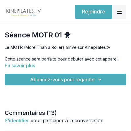
Rejoindre
Séance MOTR 01 🐥
Le MOTR (More Than a Roller) arrive sur Kinepilates.tv
Cette séance sera parfaite pour débuter avec cet appareil
incroyable. Je vous conseille de la pratiquer régulièrement.
En savoir plus
Où trouver le MOTR au Canada :
https://amzn.to/3OuJMNK
Abonnez-vous pour regarder
Commentaires (
13
)
S'identifier
pour participer à la conversation