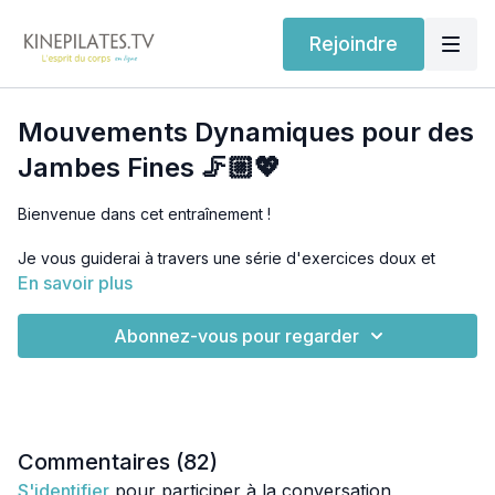
Rejoindre
Mouvements Dynamiques pour des
Jambes Fines 🦵🏼💖
Bienvenue dans cet entraînement !
Je vous guiderai à travers une série d'exercices doux et
complets, parfaits pour affiner vos hanches et vos jambes.
En savoir plus
Séance debout et au sol.
Abonnez-vous pour regarder
🎯 Nos objectifs ? Accroître votre énergie, améliorer votre
mobilité et votre amplitude de mouvements, tout en tonifiant et
renforçant votre corps pour une perte de poids efficace. 💪🌟
Nous mettrons l'accent sur le bas du corps, les jambes, et la
posture, ainsi que la mobilité et la souplesse.
Commentaires (
82
)
S'identifier
pour participer à la conversation