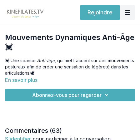
Rejoindre
Mouvements Dynamiques Anti-Âge
💓
💓 Une séance
Anti-âge
, qui met l'accent sur des mouvements
posturaux afin de créer une sensation de légèreté dans les
articulations.🕊️
En savoir plus
⚡️ Rechargez votre énergie, améliorez votre posture et votre
flexibilité avec cette routine complète qui implique les muscles
Abonnez-vous pour regarder
profonds (périnée, muscles abdos et dos) important pour
votre équilibre.
🪑 Vous découvrirez des exercices debout de renforcement
et d'étirement du corps et des étirements sur chaise pour
libérer la colonne vertébrale et le bassin.
Commentaires (
63
)
S'identifier
pour participer à la conversation