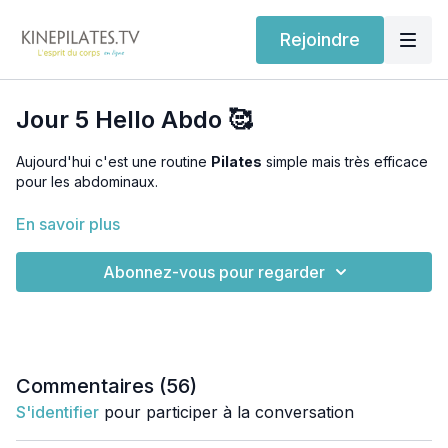
Rejoindre
Jour 5 Hello Abdo 🥰
Aujourd'hui c'est une routine
Pilates
simple mais très efficace
pour les abdominaux.
Je t'invite à porter attention aux détails et à la précision des
En savoir plus
mouvements.
Abonnez-vous pour regarder
Le
Ab curl ou soulèvement abdominal est un exercice
technique
mais il revient souvent dans toutes les routines de
Pilates. N'oublie pas de pratiquer la respiration en Pilates, voir
tutoriel ici :
https://www.kinepilates.tv/programs/respiration-
pilates
Commentaires (
56
)
Dis-moi comment tu t'es senti(e) après ta séance en
S'identifier
pour participer à la conversation
commentant juste en dessous.