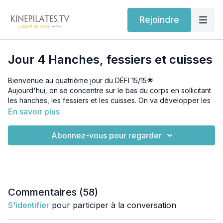
Rejoindre
Jour 4 Hanches, fessiers et cuisses
Bienvenue au quatrième jour du DÉFI 15/15🌟
Aujourd'hui, on se concentre sur le bas du corps en sollicitant
les hanches, les fessiers et les cuisses. On va développer les
muscles mais aussi améliorer la mobilité articulaire au niveau
En savoir plus
des hanches.
Matériel requis : un tapis
Matériel optionnel : élastique en Loop
Abonnez-vous pour regarder
Où trouver les élastiques Loop
⁉️
🌿 Lien pour le Canada :
https://amzn.to/3itUSq5
🌿 Lien pour l'Europe :
https://amzn.to/3IyMS1N
Commentaires (
58
)
S'identifier
pour participer à la conversation