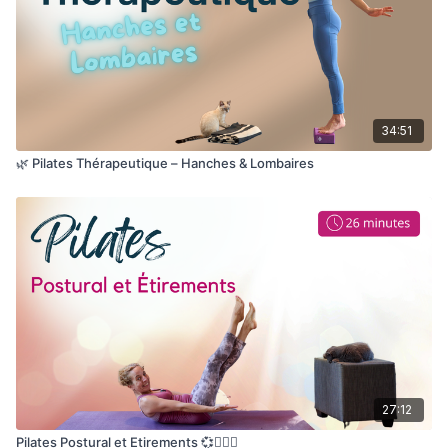
34:51
🌿 Pilates Thérapeutique – Hanches & Lombaires
27:12
Pilates Postural et Etirements 💞🧘🏽‍♀️