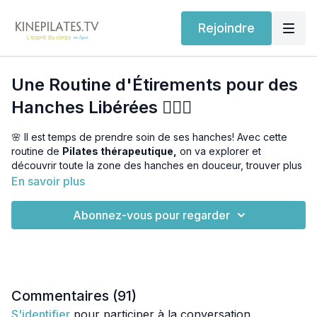
Rejoindre
Une Routine d'Étirements pour des
Hanches Libérées 🧘🏽‍♀️
🌸 Il est temps de prendre soin de ses hanches! Avec cette
routine de
Pilates thérapeutique,
on va explorer et
découvrir toute la zone des hanches en douceur, trouver plus
de mobilité et de souplesse, tout en respectant nos corps et
En savoir plus
nos limites.
Abonnez-vous pour regarder
🧘🏽‍♀️ Je vous accompagne doucement vers un lâcher prise
pour relâcher la tension et améliorer la mobilité
⏰ Je vous conseille de faire cette séance régulièrement pour
de bon résultats. Plus vous allez la faire et plus vous sentirez
la différence.
Commentaires (
91
)
S'identifier
pour participer à la conversation