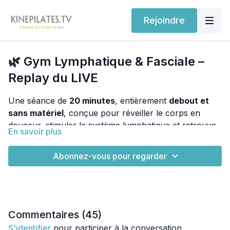
Rejoindre
🌿 Gym Lymphatique & Fasciale –
Replay du LIVE
Une séance de
20 minutes
, entièrement
debout et
sans matériel
, conçue pour réveiller le corps en
douceur, stimuler le système lymphatique et retrouver
En savoir plus
plus d'énergie au quotidien.
Cette pratique est idéale si vous ressentez :
Abonnez-vous pour regarder
💧 une sensation de jambes lourdes
💧 de la rétention d'eau
💧 des gonflements ou des ballonnements
Commentaires (
45
)
💧 une baisse d'énergie
S'identifier
pour participer à la conversation