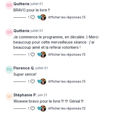
🇫🇷 Europe :
Quitterie
juillet 01
BRAVO pour le livre !!
📚 FNAC
1
Afficher les réponses (1)
https://www.fnac.com/a23001210/Cherhine-Saiah-
Bouger-pour-rajeunir
Quitterie
juillet 01
📚 Amazon
Je commence le programme, en décalée :) Merci
https://amzn.to/43oXrha
beaucoup pour cette merveilleuse séance : j'ai
beaucoup aimé et la referai volontiers !
🇨🇦 Canada :
1
Afficher les réponses (1)
📚 Les Libraires du canada :
https://www.leslibraires.ca/livres/bouger-pour-
Florence Q.
juillet 01
rajeunir-la-methode-kinepilates-pour-cultiver-votre-
Super sence!
energie-soulager-vos-douleurs-articulaires-et-
1
Afficher les réponses (1)
musculaires-gagner-en-souplesse-9782416023507
💚 Le coussin que j'utilise régulièrement
Stéphanie P.
juin 21
Profitez de
20 % de réduction
avec ce lien :
Wowww bravo pour le livre !!! 🎊 Génial !!!
https://loox.io/z/u88mKBJBC
1
Afficher les réponses (1)