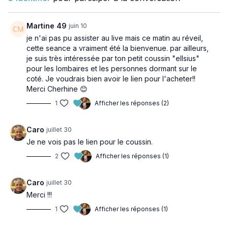
💧 le besoin de remettre votre corps en mouvement
sans impact
Martine 49
juin 10
Grâce à des mouvements fluides inspirés des
je n'ai pas pu assister au live mais ce matin au réveil,
Mouvements Dynamiques et du travail fascial, nous
cette seance a vraiment été la bienvenue. par ailleurs,
je suis très intéressée par ton petit coussin "ellsius"
allons favoriser la circulation, améliorer la mobilité et
pour les lombaires et les personnes dormant sur le
aider le corps à retrouver davantage de légèreté.
✨ Une séance parfaite le matin pour bien démarrer la
coté. Je voudrais bien avoir le lien pour l'acheter!!
Merci Cherhine 😊
journée, pendant la pause du midi pour faire le plein
d'énergie ou en fin de journée pour délasser le corps.
1
Afficher les réponses (2)
📖 Mon livre est maintenant disponible en
Caro
juillet 30
précommande !
Je ne vois pas le lien pour le coussin.
2
Afficher les réponses (1)
Je suis très heureuse de vous annoncer que mon
nouveau livre :
Caro
juillet 30
Merci !!!
Bouger pour Rajeunir
1
Afficher les réponses (1)
est maintenant disponible en précommande.