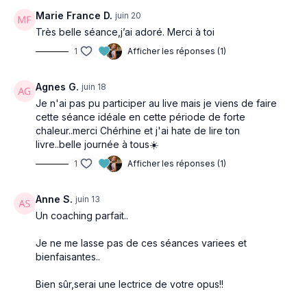
💬 N'hésitez pas à laisser un commentaire sous la
Marie France D.
juin 20
vidéo pour partager vos impressions après cette
Très belle séance,j’ai adoré. Merci à toi
séance.
1
Afficher les réponses (1)
J'adore vous lire et savoir comment vous vous sentez
après avoir bougé ensemble !
Agnes G.
juin 18
Je n'ai pas pu participer au live mais je viens de faire
À très bientôt,
cette séance idéale en cette période de forte
Cherhine & Fenouil 🐾
chaleur..merci Chérhine et j'ai hate de lire ton
livre..belle journée à tous☀️
Vos coachs de
Kinepilates.tv
💚
1
Afficher les réponses (1)
Anne S.
juin 13
Un coaching parfait..
Je ne me lasse pas de ces séances variees et
bienfaisantes..
Bien sûr,serai une lectrice de votre opus!!