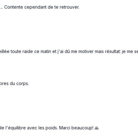
Écoutez votre corps, 
... Contente cependant de te retrouver.
énergie s’exprimer 
💗 Dites-nous en com
Avez-vous senti votr
On adore vous lire et
Belle séance,
illée toute raide ce matin et j'ai dû me motiver mais résultat: je m
Chérhine et 🐱 de
Ki
mbres du corps.
cile l'équilibre avec les poids. Marci beaucoup! 🙏