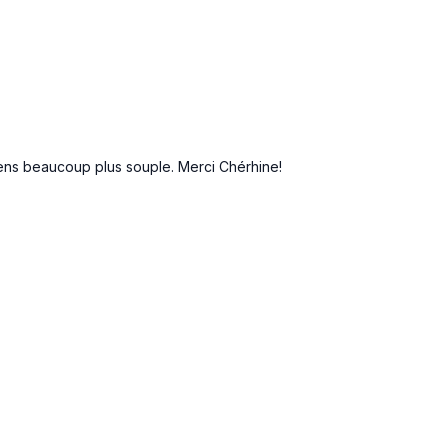
adaptez l’intensité si nécessaire… mais laissez votre

mentaire :
e cœur s’activer ?
 vous voir évoluer.
e sens beaucoup plus souple. Merci Chérhine!
nepilates.tv