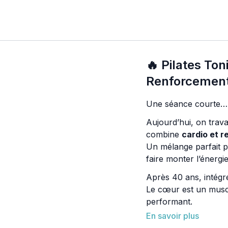
🔥 Pilates Ton
Renforcemen
Aujourd’hui, on trava
combine
cardio et 
Un mélange parfait po
faire monter l’énergie
Après 40 ans, intégre
Le cœur est un muscle
performant.
Le cardio améliore :
En savoir plus