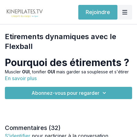
Rejoindre
Etirements dynamiques avec le
Flexball
Pourquoi des étirements ?
Muscler
OUI
, tonifier
OUI
mais garder sa souplesse et s'étirer
En savoir plus
c'est
VITAL
!! 🌟
Assouplir le corps, allonger ses muscles et ses chaînes
Abonnez-vous pour regarder
posturales musculaires et fasciales c'est prévenir
d’éventuelles blessures ou douleurs chroniques (maux de
dos, genoux, cou...).
Bien souvent boudés, les étirements sont pourtant essentiels.
Commentaires (
32
)
C’est ce qui va vous aider à gagner en amplitude articulaire, à
améliorer votre posture et votre mobilité.
S'identifier
pour participer à la conversation