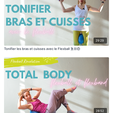
29:29
Tonifier les bras et cuisses avec le Flexball 🕺🏼🏐
28:52