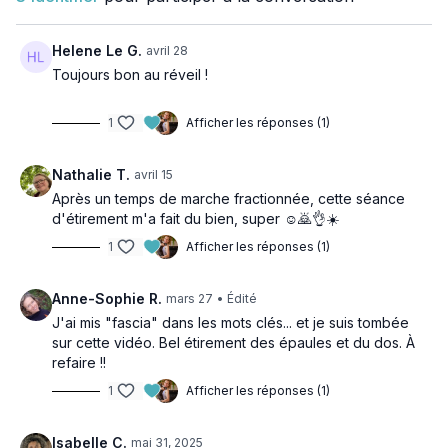
Les étirements vont apporter une harmonie à votre corps et
une meilleure énergie.
Helene Le G.
avril 28
Toujours bon au réveil !
❤️ Appréciez cette séance simple et dynamique.
1
Afficher les réponses (1)
➡️ Les fascia c'est quoi ?? Je vous invite à regarder cette
vidéo super intéressante :
https://youtu.be/eNi9U3h2-YI
👍🏻
Nathalie T.
avril 15
Comment vous sentez-vous après cette séance ?
Après un temps de marche fractionnée, cette séance
d'étirement m'a fait du bien, super ☺️🙇👌☀️
1
Afficher les réponses (1)
Anne-Sophie R.
mars 27
• Édité
J'ai mis "fascia" dans les mots clés... et je suis tombée
sur cette vidéo. Bel étirement des épaules et du dos. À
refaire !!
1
Afficher les réponses (1)
Isabelle C.
mai 31, 2025