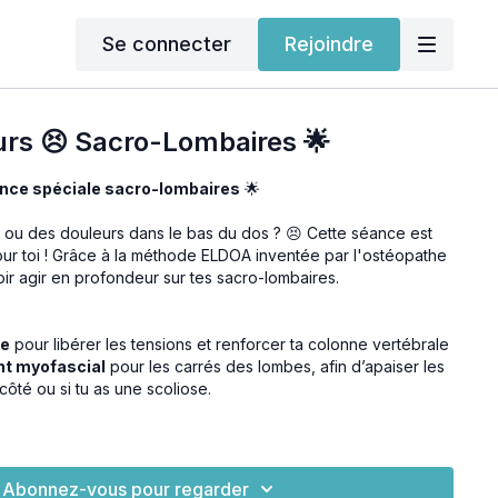
Se connecter
Rejoindre
rs 😣 Sacro-Lombaires 🌟
nce spéciale sacro-lombaires
🌟
 ou des douleurs dans le bas du dos ? 😣 Cette séance est
r toi ! Grâce à la méthode ELDOA inventée par l'ostéopathe
oir agir en profondeur sur tes sacro-lombaires.
ée
pour libérer les tensions et renforcer ta colonne vertébrale
nt myofascial
pour les carrés des lombes, afin d’apaiser les
côté ou si tu as une scoliose.
oche ? Une combinaison unique d'exercices qui agit
cias et tes muscles pour un soulagement en profondeur. 🌀
Abonnez-vous pour regarder