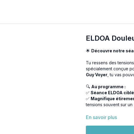
ELDOA Douleu
🌟
Découvre notre séa
Tu ressens des tensions
spécialement conçue pou
Guy Voyer
, tu vas pouv
🔍
Au programme :
✅
Séance ELDOA cibl
✅
Magnifique étireme
tensions souvent sur un 
Le secret de cette appr
En savoir plus
directement sur tes fas