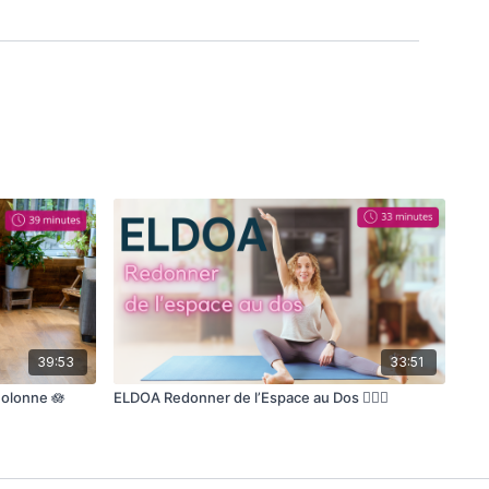
39:53
33:51
Colonne 🪷
ELDOA Redonner de l’Espace au Dos 🧚🏼‍♀️