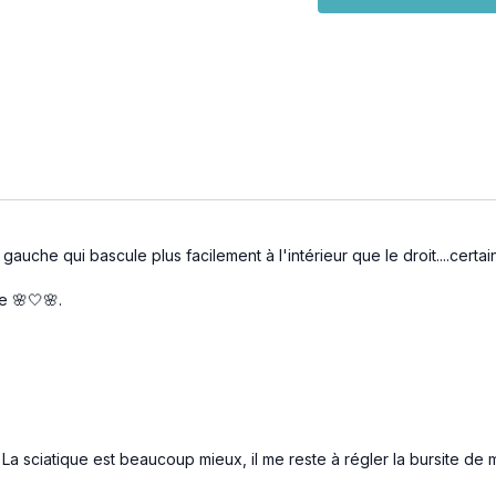
💡
Astuce bien-être :
Je te conseille vivemen
comprendre tes douleurs
https://www.kinepilates
C’est le complément idéa
Prends ce temps pour toi,
harmonie. 💆‍♀️✨
gauche qui bascule plus facilement à l'intérieur que le droit....certa
e 🌸🤍🌸.
 La sciatique est beaucoup mieux, il me reste à régler la bursite de ma