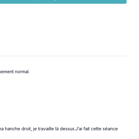
t de découvrir aussi notre coaching dédié pour mieux
 et optimiser ta pratique des séances ELDOA 👉🏽
.tv/programs/coaching-soulager-sacro-lombaire
l pour progresser en toute sérénité ! 🙌
 respire et laisse-toi guider vers un dos plus libre et en
inement normal.
 hanche droit, je travaille là dessus.J’ai fait cette séance