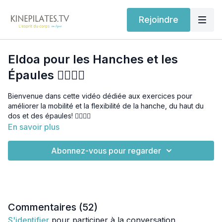
Rejoindre
Eldoa pour les Hanches et les
Épaules 🙆‍♂️🧍‍♀️
Bienvenue dans cette vidéo dédiée aux exercices pour
améliorer la mobilité et la flexibilité de la hanche, du haut du
dos et des épaules! 🧘‍♀️🧘‍♂️
En savoir plus
La hanche est l'une des articulations les plus importantes de
notre corps, jouant un rôle crucial dans une multitude de
Abonnez-vous pour regarder
mouvements quotidiens et sportifs. 🏃‍♀️🏋️‍♂️ Elle supporte une
grande partie du poids de notre corps, tout en permettant une
large gamme de mouvements. Une bonne mobilité et flexibilité
de la hanche sont essentielles non seulement pour améliorer
la performance physique, mais aussi pour prévenir les
blessures et les douleurs chroniques. 🚫🦵
Commentaires (
52
)
S'identifier
pour participer à la conversation