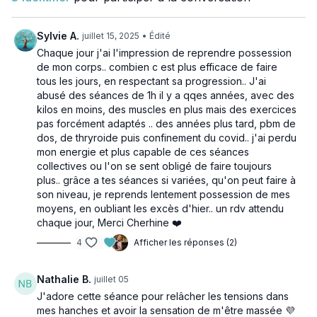
Le haut du dos, avec ses nombreuses articulations et muscles,
joue un rôle vital dans le maintien de la posture et la
prévention des douleurs dorsales.
Sylvie A.
juillet 15, 2025
• Édité
Chaque jour j'ai l'impression de reprendre possession
Une bonne flexibilité dans ces zones permet non seulement
de mon corps.. combien c est plus efficace de faire
d'améliorer la posture et la performance physique, mais aussi
tous les jours, en respectant sa progression.. J'ai
de réduire les tensions et les douleurs au quotidien. 🙆‍♂️🧍‍♀️
abusé des séances de 1h il y a qqes années, avec des
kilos en moins, des muscles en plus mais des exercices
Pour cette séance, vous aurez besoin :
pas forcément adaptés .. des années plus tard, pbm de
un tapis
dos, de thryroide puis confinement du covid.. j'ai perdu
une balle de massage ou de tennis 🎾
mon energie et plus capable de ces séances
un bloc de yoga (optionnel)
collectives ou l'on se sent obligé de faire toujours
plus.. grâce a tes séances si variées, qu'on peut faire à
son niveau, je reprends lentement possession de mes
moyens, en oubliant les excès d'hier.. un rdv attendu
chaque jour, Merci Cherhine ❤️
4
Afficher les réponses (2)
Nathalie B.
juillet 05
J'adore cette séance pour relâcher les tensions dans
mes hanches et avoir la sensation de m'être massée 💜