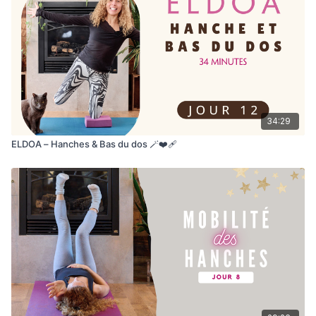
34:29
ELDOA – Hanches & Bas du dos 🪄❤️‍🩹