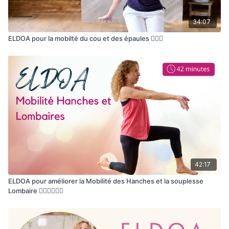
34:07
ELDOA pour la mobilté du cou et des épaules 🧘🏽‍♀️
42:17
ELDOA pour améliorer la Mobilité des Hanches et la souplesse
Lombaire 🤸🏾‍♀️🧘🏽‍♀️