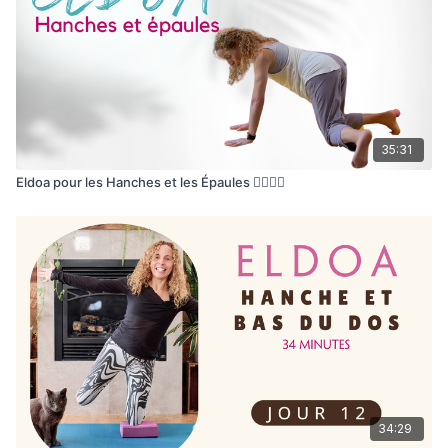
35:31
Eldoa pour les Hanches et les Épaules 🙆‍♂️🧍‍♀️
34:29