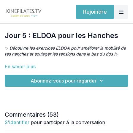
Rejoindre
Jour 5 : ELDOA pour les Hanches
✨
Découvre les exercices ELDOA pour améliorer la mobilité de
tes hanches et soulager les tensions dans le bas du dos !
✨
Que ce soit après une marche, un entraînement intense, ou
En savoir plus
une longue journée passée en position assise, cette séance
est parfaite pour relâcher les tensions et assouplir tes
Abonnez-vous pour regarder
hanches. Prends soin de ton corps et libère les tensions
accumulées 🙌🏼💪🏼
➡️
Suis cette séance pour te sentir plus léger et mieux aligné
🧘‍♀️
💫
Commentaires (
53
)
Partagez moi vos sensations après l’avoir essayé
S'identifier
pour participer à la conversation