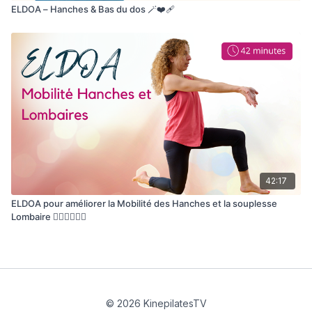
ELDOA – Hanches & Bas du dos 🪄❤️‍🩹
42:17
ELDOA pour améliorer la Mobilité des Hanches et la souplesse
Lombaire 🤸🏾‍♀️🧘🏽‍♀️
© 2026 KinepilatesTV