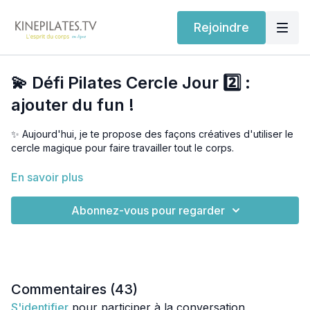
Rejoindre
💫 Défi Pilates Cercle Jour 2️⃣ :
ajouter du fun !
✨ Aujourd'hui, je te propose des façons créatives d'utiliser le
cercle magique pour faire travailler tout le corps.
Grâce à lui on peut ajouter des variations amusantes et
En savoir plus
revisiter certains de nos exercices traditionnels préférés de
Pilates.
Abonnez-vous pour regarder
Prépare-toi à avoir du fun 🤩
Commentaires (
43
)
S'identifier
pour participer à la conversation