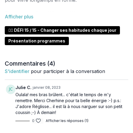
pour vivre longtemps en forme.
C'est un excellent défi pour débuter sur cette
plateforme.
🏋️‍♂️ DÉFI 15 / 15 - Changer ses habitudes chaque jour
Une nouvelle séance chaque jour conçue pour vous
Présentation programmes
aider à vous sentir bien dans votre tête et dans votre
corps.
Toute les classes peuvent se faire sans matériel mais il
Commentaires (
4
)
sera possible d'ajouter du petit matériel
S'identifier
pour participer à la conversation
🌟 Le matériel optionnel :
Julie C.
janvier 08, 2023
1 paire de poids de 500g à 2kg
Oulala! mes bras brûlent... c'était le temps de m'y
1 élastique en loop
remettre. Merci Cherhine pour ta belle énergie :-) p.s.:
1 bloc de yoga
J'adore Réglisse... il est là à nous narguer sur son petit
1 balle de tennis
coussin ;-) À demain!
0
Afficher les réponses (1)
Où trouver le matériel :