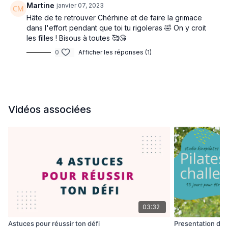
https://www.kinepilates.com/materiels
Martine
janvier 07, 2023
Hâte de te retrouver Chérhine et de faire la grimace
🌟
Rejoins le groupe privé : des bonus t'y attendent !
dans l'effort pendant que toi tu rigoleras 🤣 On y croit
les filles ! Bisous à toutes 🥰😘
clic ici :
0
Afficher les réponses (1)
https://www.facebook.com/groups/2697030623680250
Vidéos associées
03:32
Astuces pour réussir ton défi
Presentation de 