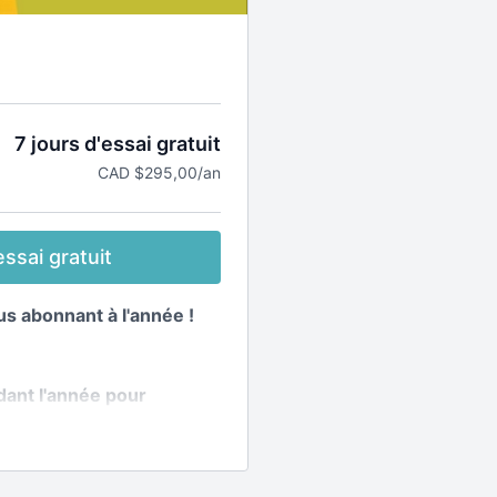
7 jours d'essai gratuit
CAD $295,00/an
ssai gratuit
s abonnant à l'année !
ant l'année pour
ette avec des recettes et
elon les saisons !
la plateforme +