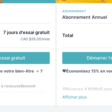
ABONNEMENT
Abonnement Annuel
7 jours d'essai gratuit
Total
CAD $29,00/mois
Démarrer l'e
ssai gratuit
💝Économisez 15% en vou
de votre bien-être
→
7
l à renouvellement
🎁
Recevez 4 BONUS pend
en tout temps en 3 clics.
transformez votre silhou
des plans nutritionnels s
la plateforme ▸
🧘‍♀️
Accès illimité à toute 