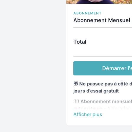
ABONNEMENT
Abonnement Mensuel
Total
Démarrer l'e
🎁 Ne passez pas à côté 
jours d'essai gratuit
🧘‍♀️ Abonnement mensue
automatique -
Annulation 
🧘‍♀️
Accès illimité à toute 
Application incluse