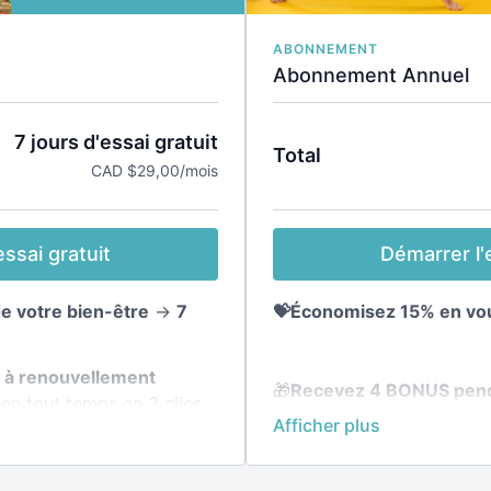
ABONNEMENT
Abonnement Annuel
7 jours d'essai gratuit
Total
CAD $29,00/mois
Démarrer l'e
ssai gratuit
💝Économisez 15% en vou
de votre bien-être
→
7
l à renouvellement
🎁
Recevez 4 BONUS pend
en tout temps en 3 clics.
transformez votre silhou
des plans nutritionnels s
la plateforme ▸
🧘‍♀️
Accès illimité à toute 