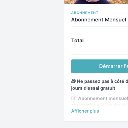
ABONNEMENT
Abonnement Mensuel
Total
Démarrer l'e
🎁 Ne passez pas à côté 
jours d'essai gratuit
🧘‍♀️ Abonnement mensue
automatique -
Annulation 
🧘‍♀️
Accès illimité à toute 
Application incluse