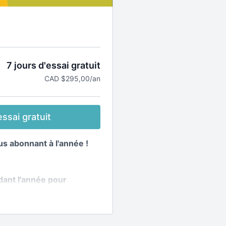
7 jours d'essai gratuit
CAD $295,00/an
ssai gratuit
s abonnant à l'année !
ant l'année pour
ette avec des recettes et
elon les saisons !
la plateforme +