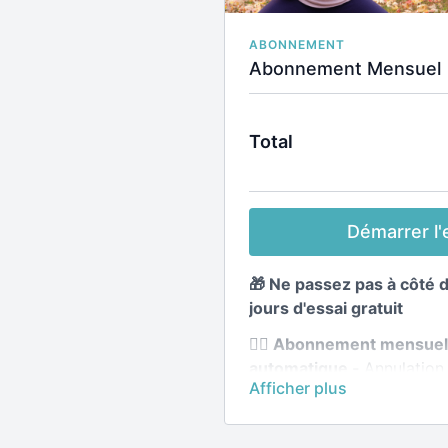
ABONNEMENT
Abonnement Mensuel
Total
Démarrer l'e
🎁 Ne passez pas à côté 
jours d'essai gratuit
🧘‍♀️ Abonnement mensue
automatique -
Annulation 
🧘‍♀️
Accès illimité à toute 
Application incluse