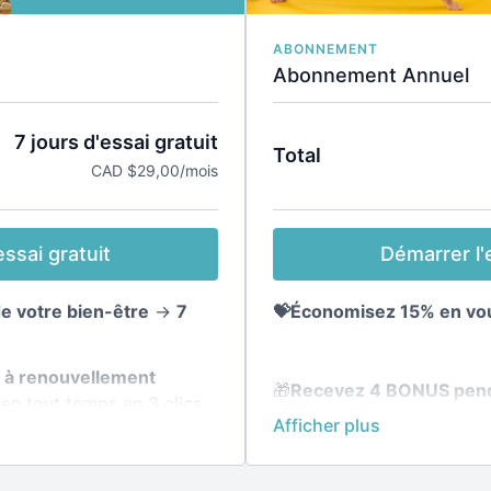
ABONNEMENT
Abonnement Annuel
7 jours d'essai gratuit
Total
CAD $29,00/mois
Démarrer l'e
ssai gratuit
💝Économisez 15% en vou
de votre bien-être
→
7
l à renouvellement
🎁
Recevez 4 BONUS pend
en tout temps en 3 clics.
transformez votre silhou
des plans nutritionnels s
la plateforme ▸
🧘‍♀️
Accès illimité à toute 