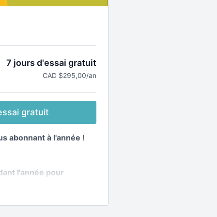
7 jours d'essai gratuit
CAD $295,00/an
ssai gratuit
s abonnant à l'année !
ant l'année pour
ette avec des recettes et
elon les saisons !
la plateforme +