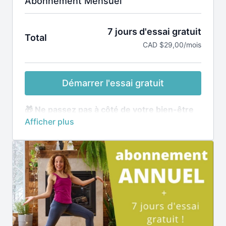
Abonnement Mensuel
7 jours d'essai gratuit
Total
CAD $29,00/mois
Démarrer l'essai gratuit
🎁 Ne passez pas à côté de votre bien-être
→
7 jours d'essai gratuit
🧘‍♀️ Abonnement mensuel à renouvellement
automatique -
Annulation en tout temps en 3
clics.
🧘‍♀️
Accès illimité à toute la plateforme ▸
Application incluse
👉🏽Après la période d'essai de 7 jours, le
montant mensuel sera prélevée sur votre