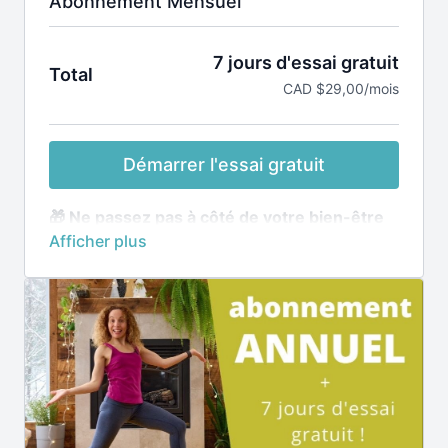
Abonnement Mensuel
7 jours d'essai gratuit
Total
CAD $29,00/mois
Démarrer l'essai gratuit
🎁 Ne passez pas à côté de votre bien-être
→
7 jours d'essai gratuit
🧘‍♀️ Abonnement mensuel à renouvellement
automatique -
Annulation en tout temps en 3
clics.
🧘‍♀️
Accès illimité à toute la plateforme ▸
Application incluse
👉🏽Après la période d'essai de 7 jours, le
montant mensuel sera prélevée sur votre