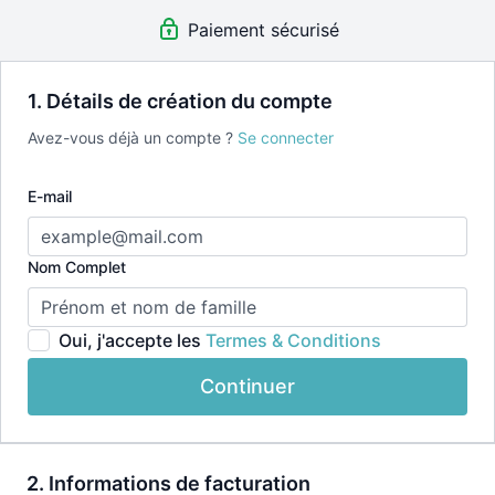
🧘‍♀️
Accès illimité à toute la plateforme + Application
Paiement sécurisé
incluse
Essai gratuit 7 jours • Renouvellement automatique •
1. Détails de création du compte
Annulation facile en 3 clic
Avez-vous déjà un compte ?
Se connecter
E-mail
👉🏽Après la période d'essai de 7 jours, le montant
annuel sera prélevé de façon automatique chaque
année sur votre carte de crédit
Nom Complet
Oui, j'accepte les
Termes & Conditions
Continuer
2. Informations de facturation