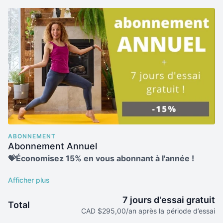
ABONNEMENT
Abonnement Annuel
💝Économisez 15% en vous abonnant à l'année !
🎁
Recevez 4 BONUS pendant l'année pour
7 jours d'essai gratuit
Total
transformez votre silhouette avec des recettes et
CAD $295,00/an après la période d’essai
des plans nutritionnels selon les saisons !