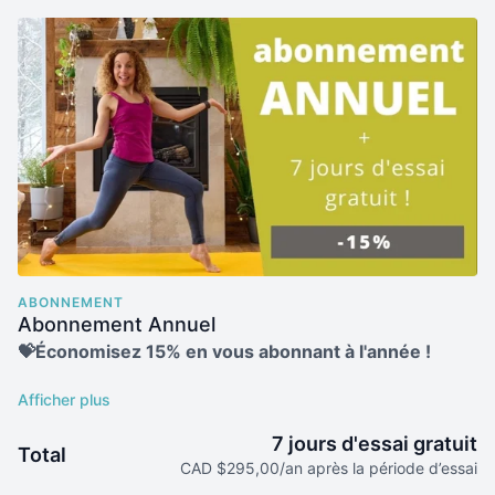
ABONNEMENT
Abonnement Annuel
💝Économisez 15% en vous abonnant à l'année !
🎁
Recevez 4 BONUS pendant l'année pour
7 jours d'essai gratuit
Total
transformez votre silhouette avec des recettes et
CAD $295,00/an après la période d’essai
des plans nutritionnels selon les saisons !