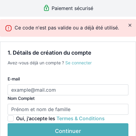
🧘‍♀️
Accès illimité à toute la plateforme + Application
Paiement sécurisé
incluse
Essai gratuit 7 jours • Renouvellement automatique •
Ce code n'est pas valide ou a déjà été utilisé.
Annulation facile en 3 clic
1. Détails de création du compte
👉🏽Après la période d'essai de 7 jours, le montant
annuel sera prélevé de façon automatique chaque
Avez-vous déjà un compte ?
Se connecter
année sur votre carte de crédit
E-mail
Nom Complet
Oui, j'accepte les
Termes & Conditions
Continuer