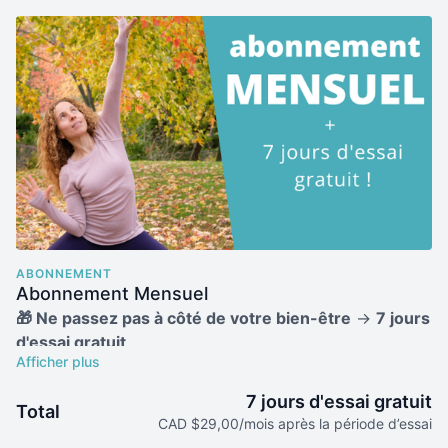
ABONNEMENT
Abonnement Mensuel
🎁 Ne passez pas à côté de votre bien-être
→
7 jours
d'essai gratuit
🧘‍♀️ Abonnement mensuel à renouvellement
7 jours d'essai gratuit
automatique -
Annulation en tout temps en 3 clics.
Total
CAD $29,00/mois après la période d’essai
🧘‍♀️
Accès illimité à toute la plateforme ▸ Application